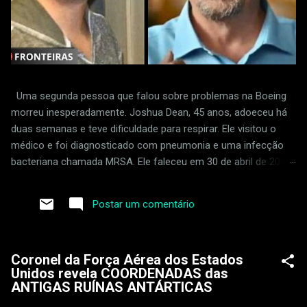
Uma segunda pessoa que falou sobre problemas na Boeing
morreu inesperadamente. Joshua Dean, 45 anos, adoeceu há
duas semanas e teve dificuldade para respirar. Ele visitou o
médico e foi diagnosticado com pneumonia e uma infecção
bacteriana chamada MRSA. Ele faleceu em 30 de abril de 2024.
Dean foi supostamente demitido em retaliação por sinalizar
padrões frouxos na fábrica da empresa em Wichita, Kansas.
Postar um comentário
Ele acusou um fornecedor da Boeing de ignorar defeitos na
produção do 737 MAX. Joshua Dean foi uma das primeiras
pessoas a relatar problemas com uma empresa que fornece
Coronel da Força Aérea dos Estados
peças para a Boeing, chamada Spirit AeroSystems. Ele perdeu
Unidos revela COORDENADAS das
o emprego em abril de 2023. Duas semanas atrás, ele teve
ANTIGAS RUÍNAS ANTÁRTICAS
dificuldade para respirar e teve que ir ao hospital. Sua saúde