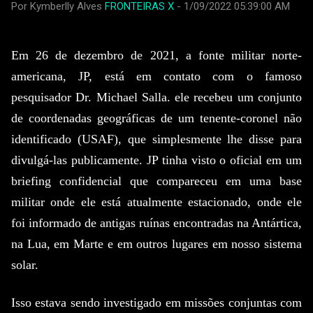
piorou, e ele precisou de uma máquina para ajudá-lo a respirar.
Por Kymberlly Alves
FRONTEIRAS X
-
1/09/2022 05:39:00 AM
Ele também pegou pneumonia e uma infecção bacteriana
grave chamada MRSA. Os médicos descobriram que ele
também teve um derrame. Dean tinha os mesmos advogados
Em 26 de dezembro de 2021, a fonte militar norte-
de outra pessoa...
americana, JP, está em contato com o famoso
pesquisador Dr. Michael Salla.
ele recebeu um conjunto
de coordenadas geográficas de um tenente-coronel não
identificado (USAF), que simplesmente lhe disse para
divulgá-las publicamente.
JP tinha visto o oficial em um
briefing confidencial que compareceu em uma base
militar onde ele está atualmente estacionado, onde ele
foi informado de antigas ruínas encontradas na Antártica,
na Lua, em Marte e em outros lugares em nosso sistema
solar.
Isso estava sendo investigado em missões conjuntas com