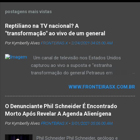
postagens mais vistas
Reptiliano na TV nacional? A
"transformação" ao vivo de um general
Por Kymberlly Alves
FRONTEIRAS X
-
2/24/2021 04:05:00 AM
Um canal de televisão nos Estados Unidos
capturou ao vivo a suposta e "estranha
transformação do general Petraeus em
reptiliano". As imagens geraram muita polêmica,
WWW.FRONTEIRASX.COM.BR
aumentando o debate sobre "quem nos governa".
Culturas antigas , como a suméria e a asteca,
mencionavam deuses com aparência humanóide
O Denunciante Phil Schneider É Encontrado
e reptiliana que governaram o mundo no passado
Morto Após Revelar A Agenda Alienígena
remoto. Esses deuses vieram do céu e criaram a
Por Kymberlly Alves
FRONTEIRAS X
-
3/01/2021 05:06:00 AM
humanidade como a conhecemos. De acordo
com a teoria dos Antigos Astronautas, essas
Phil Schneider Phil Schneider, geólogo e