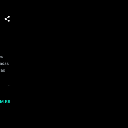
utros.
taram
os
radas
gas
s
M.BR
a
ra
nki e