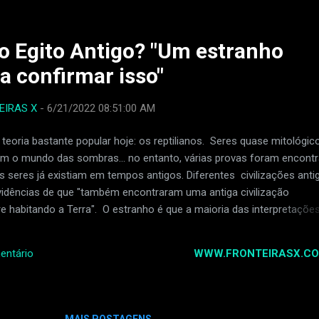
osão é causada por vários processos , como vento, água, gelo ou o
ma das principais características de Marte. Os cientistas documen
e que os...
no Egito Antigo? "Um estranho
a confirmar isso"
EIRAS X
-
6/21/2022 08:51:00 AM
eoria bastante popular hoje: os reptilianos. Seres quase mitológic
m o mundo das sombras... no entanto, várias provas foram encont
s seres já existiam em tempos antigos. Diferentes civilizações anti
idências de que "também encontraram uma antiga civilização
re habitando a Terra". O estranho é que a maioria das interpretaçõe
 implicam que eles eram algum tipo de reptilianos . Agora, esses
arecem ter sido encontrados também no antigo Egito , graças a um
WWW.FRONTEIRASX.CO
entário
apiro. Reptilianos no antigo Egito Registros históricos mencionam 
chash , que se acredita ter vivido no Jardim do Éden. Atum , que e
ade híbrida homem-serpente do antigo Egito. Também podemos
uetzalcoatl , o deus serpente adorado pelos maias e há também E