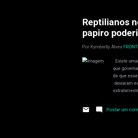
Terra, a er
O vento é u
anteriorment
Reptilianos 
papiro poderi
Por Kymberlly Alves
FRONT
Existe uma t
que governa
de que esse
deixaram ev
extraterrest
dessa razão
registros p
Postar um com
misterioso p
serpente Na
uma divind
encontrar Q