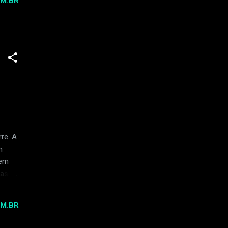
M.BR
ua
monia
ve um
re. A
m
rem
ras
tá na
M.BR
s. Na