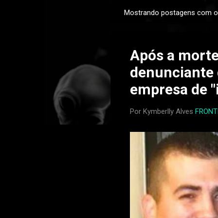
Mostrando postagens com o
P
o
s
Após a morte
t
a
denunciante 
g
empresa de "
e
n
Por Kymberlly Alves
FRONT
s