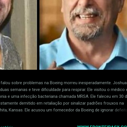
alou sobre problemas na Boeing morreu inesperadamente. Joshua
uas semanas e teve dificuldade para respirar. Ele visitou o médico e
ia e uma infecção bacteriana chamada MRSA. Ele faleceu em 30 
postamente demitido em retaliação por sinalizar padrões frouxos na
ita, Kansas. Ele acusou um fornecedor da Boeing de ignorar defeit
ua Dean foi uma das primeiras pessoas a relatar problemas com 
 para a Boeing, chamada Spirit AeroSystems. Ele perdeu o empreg