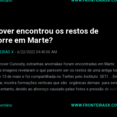
WWW.FRONTEIRASX.CO
entário
atrás, ele teve dificuldade para respirar e teve que ir ao hospital. S
ou de uma máquina para ajudá-lo a respirar. Ele também pegou pneu
a grave chamada MRSA. Os médicos descobriram que ele também te
smos advogados de outra pessoa...
Rover encontrou os restos de
orre em Marte?
EIRAS X
-
6/22/2022 04:40:00 AM
over Curiosity, estranhas anomalias foram encontradas em Marte.
s imagens revelaram o que parecem ser os restos de uma antiga tor
 15 de maio e foi compartilhada no Twitter pelo Instituto SETI . E
gar, mostra formações verticais que são orgânicas demais para se
o entanto, devido ao alvoroço causado pelas fotos e pressão de out
, a organização foi obrigada a dizer que "a origem extraterrestre foi
. Explicação científica para a misteriosa torre A imagem original es
WWW.FRONTEIRASX.CO
entário
NASA . De acordo com a agência, a erosão é um fenômeno bem
 onde superfícies sólidas são desgastadas por processos naturai