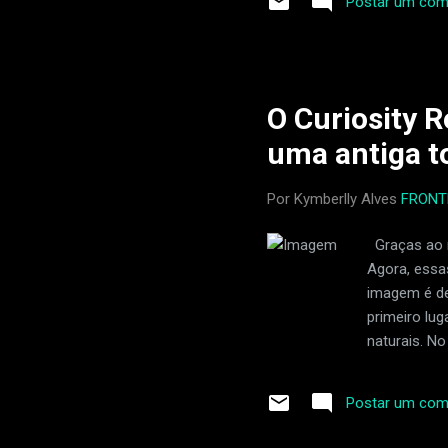
Postar um com
abril de 2023. Duas semanas 
saúde piorou, e ele precis
e uma infecção bacterian
derrame. Dean tinha os me
O Curiosity 
uma antiga t
Por Kymberlly Alves
FRONT
Graças ao r
Agora, essa
imagem é de
primeiro lu
naturais. N
instituições
descartada "
Postar um com
página da 
documentado