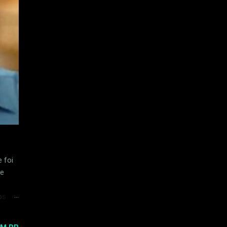
 foi
de
os na
uma
o em