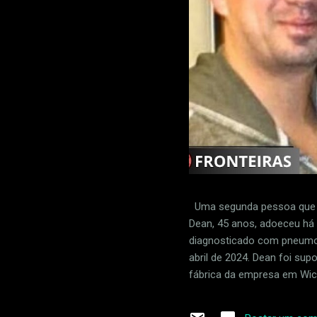
Uma segunda pessoa que f
Dean, 45 anos, adoeceu há d
diagnosticado com pneumon
abril de 2024. Dean foi su
fábrica da empresa em Wich
produção do 737 MAX. Josh
empresa que fornece peças