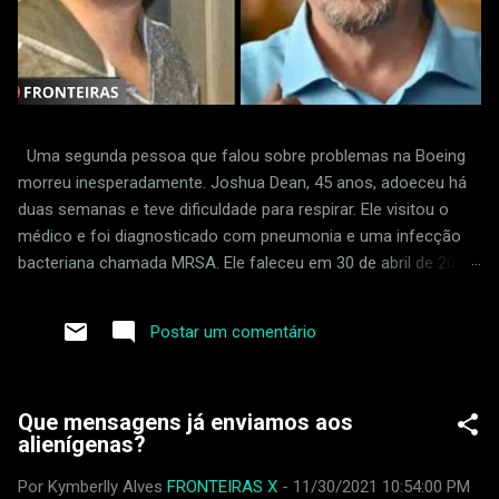
Uma segunda pessoa que falou sobre problemas na Boeing
morreu inesperadamente. Joshua Dean, 45 anos, adoeceu há
duas semanas e teve dificuldade para respirar. Ele visitou o
médico e foi diagnosticado com pneumonia e uma infecção
bacteriana chamada MRSA. Ele faleceu em 30 de abril de 2024.
Dean foi supostamente demitido em retaliação por sinalizar
padrões frouxos na fábrica da empresa em Wichita, Kansas.
Postar um comentário
Ele acusou um fornecedor da Boeing de ignorar defeitos na
produção do 737 MAX. Joshua Dean foi uma das primeiras
pessoas a relatar problemas com uma empresa que fornece
Que mensagens já enviamos aos
peças para a Boeing, chamada Spirit AeroSystems. Ele perdeu
alienígenas?
o emprego em abril de 2023. Duas semanas atrás, ele teve
dificuldade para respirar e teve que ir ao hospital. Sua saúde
Por Kymberlly Alves
FRONTEIRAS X
-
11/30/2021 10:54:00 PM