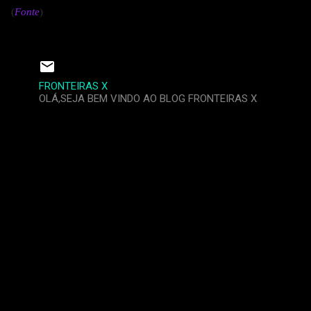
(
Fonte
)
FRONTEIRAS X
OLÁ,SEJA BEM VINDO AO BLOG FRONTEIRAS X
C
o
m
e
n
t
á
r
i
o