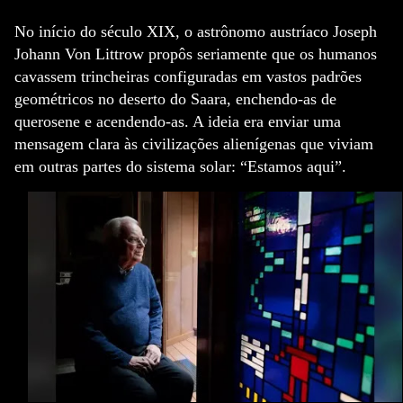
piorou, e ele precisou de uma máquina para ajudá-lo a respirar.
Ele também pegou pneumonia e uma infecção bacteriana
No início do século XIX, o astrônomo austríaco Joseph
grave chamada MRSA. Os médicos descobriram que ele
Johann Von Littrow propôs seriamente que os humanos
também teve um derrame. Dean tinha os mesmos advogados
cavassem trincheiras configuradas em vastos padrões
de outra pessoa...
geométricos no deserto do Saara, enchendo-as de
querosene e acendendo-as. A ideia era enviar uma
mensagem clara às civilizações alienígenas que viviam
em outras partes do sistema solar: “Estamos aqui”.