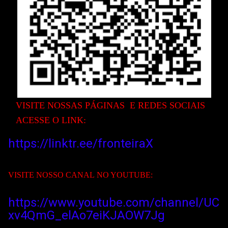
VISITE NOSS
AS PÁGINAS E REDES SOCIAIS
ACESSE O LINK:
https://linktr.ee/fronteiraX
VISITE NOSSO CANAL
NO YOUTUBE:
https://www.youtube.com/channel/UC
xv4QmG_elAo7eiKJAOW
7Jg