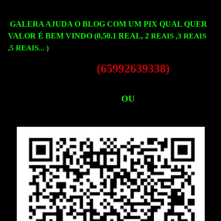
GALERA AJUDA O BLOG COM UM PIX QUAL QUER
VALOR É BEM VINDO (0,50.1 REAL, 2
REAIS ,3
REAIS
,5
REAIS...
)
(65992639338)
OU