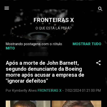
FRONTEIRAS X
O QUE ESTÁ LÁ FORÁ?
Mostrando postagens com o rótulo
MOSTRAR TUDO
P
MITO
o
s
Após a morte de John Barnett,
t
segundo denunciante da Boeing
a
morre após acusar a empresa de
g
"ignorar defeitos"
e
n
Por Kymberlly Alves
FRONTEIRAS X
-
7/02/2024 01:21:00 PM
s