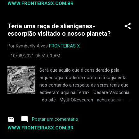
WWW.FRONTEIRASX.COM.BR
Boeing de ignorar defeitos na produção do 737 MAX.
Joshua Dean foi uma das primeiras pessoas a relatar
problemas com uma empresa que fornece peças para a
Teria uma raça de alienígenas-
Boeing, chamada Spirit AeroSystems. Ele perdeu o emprego
escorpião visitado o nosso planeta?
em abril de 2023. Duas semanas atrás, ele teve dificuldade
para respirar e teve que ir ao hospital. Sua saúde piorou, e
Por Kymberlly Alves
FRONTEIRAS X
ele precisou de uma máquina para ajudá-lo a respirar. Ele
-
10/08/2021 06:51:00 AM
também pegou pneumonia e uma infecção bacteriana grave
chamada MRSA. Os médicos descobriram que ele também
Será que aquilo que é considerado pela
teve um derrame. Dean tinha os mesmos advogados de
arqueologia moderna como mitologia está
outra pessoa...
nos contando a respeito de seres reais que
estiveram aqui na Terra? Cesare Valocchia
do site MyUFOResearch acha que sim: A
mitologia babilônica e suméria sempre foi
uma fonte de divindades que desceram dos
Postar um comentário
céus para tentar transmitir conhecimento e
WWW.FRONTEIRASX.COM.BR
sabedoria à humanidade. Uma delas é a
divindade Tiamat, a criadora do cosmos,