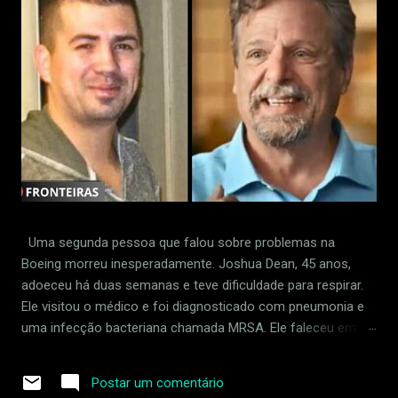
Uma segunda pessoa que falou sobre problemas na
Boeing morreu inesperadamente. Joshua Dean, 45 anos,
adoeceu há duas semanas e teve dificuldade para respirar.
Ele visitou o médico e foi diagnosticado com pneumonia e
uma infecção bacteriana chamada MRSA. Ele faleceu em 30
de abril de 2024. Dean foi supostamente demitido em
retaliação por sinalizar padrões frouxos na fábrica da
Postar um comentário
empresa em Wichita, Kansas. Ele acusou um fornecedor da