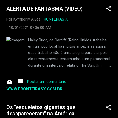
originada de uma antiga divindade suméria,
ALERTA DE FANTASMA (VIDEO)
Nammu, da qual tira todas as
características, e é a deusa primordial dos
Por Kymberlly Alves
FRONTEIRAS X
oceanos e criadora das divindades mais
-
10/01/2021 07:36:00 AM
jovens. Juntamente com a divindade Apsu, o
deus das águas doces, eles geram duas
Haley Budd, de Cardiff (Reino Unido), trabalha
outras divindades, Lahmu e Lahamu, que por
em um pub local há muitos anos, mas agora
sua vez geram Ansar e Kisar, dos quais
esse trabalho não é uma alegria para ela, pois
nasceu a raça dos deuses Annunaki.
ela recentemente testemunhou um paranormal
Voltemos por um momento a Tiamat que,
durante um intervalo, relata o The Sun. Um
além de gerar criaturas monstruosas,
incidente misterioso ocorreu em setembro de
também é o autor do nascimento de
2021, quando Haley, de 33 anos, decidiu fazer
homens e mulheres escorpiões para travar a
Postar um comentário
uma pausa após um dia de trabalho, sentou-se
guerra contra as divindades mais jovens.
WWW.FRONTEIRASX.COM.BR
à mesa e pegou seu telefone. No entanto, a
Mitologia? Tenh...
menina não trabalhou em repouso, pois a
cadeira espontaneamente se moveu
Os "esqueletos gigantes que
ruidosamente em sua direção do lado oposto
desapareceram" na América
da mesa. Ela não entendeu imediatamente o