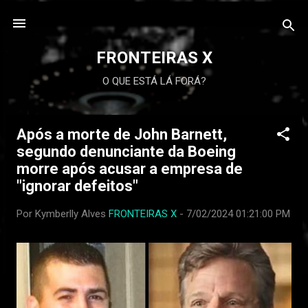
FRONTEIRAS X
O QUE ESTÁ LÁ FORÁ?
Após a morte de John Barnett,
P
segundo denunciante da Boeing
o
morre após acusar a empresa de
s
"ignorar defeitos"
t
a
Por Kymberlly Alves
FRONTEIRAS X
-
7/02/2024 01:21:00 PM
g
e
n
s