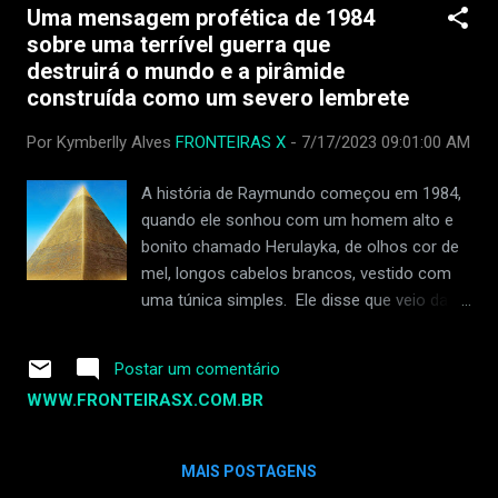
Uma mensagem profética de 1984
Boeing, chamada Spirit AeroSystems. Ele perdeu o emprego
sobre uma terrível guerra que
em abril de 2023. Duas semanas atrás, ele teve dificuldade
destruirá o mundo e a pirâmide
para respirar e teve que ir ao hospital. Sua saúde piorou, e
construída como um severo lembrete
ele precisou de uma máquina para ajudá-lo a respirar. Ele
também pegou pneumonia e uma infecção bacteriana grave
Por Kymberlly Alves
FRONTEIRAS X
-
7/17/2023 09:01:00 AM
chamada MRSA. Os médicos descobriram que ele também
teve um derrame. Dean tinha os mesmos advogados de
A história de Raymundo começou em 1984,
outra pessoa...
quando ele sonhou com um homem alto e
bonito chamado Herulayka, de olhos cor de
mel, longos cabelos brancos, vestido com
uma túnica simples. Ele disse que veio da
constelação de Orion , de um mundo
chamado Nefilin, que tem cerca de 20 vezes
Postar um comentário
o tamanho da Terra. Ele também disse que
WWW.FRONTEIRASX.COM.BR
em breve viria pessoalmente com uma
mensagem. Raymundo a princípio não
acreditou muito no sonho, até que uma
MAIS POSTAGENS
noite bateram em sua porta e o próprio