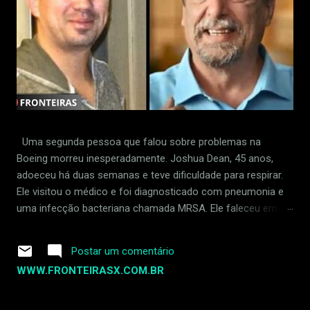
Uma segunda pessoa que falou sobre problemas na
Boeing morreu inesperadamente. Joshua Dean, 45 anos,
adoeceu há duas semanas e teve dificuldade para respirar.
Ele visitou o médico e foi diagnosticado com pneumonia e
uma infecção bacteriana chamada MRSA. Ele faleceu em 30
de abril de 2024. Dean foi supostamente demitido em
retaliação por sinalizar padrões frouxos na fábrica da
Postar um comentário
empresa em Wichita, Kansas. Ele acusou um fornecedor da
WWW.FRONTEIRASX.COM.BR
Boeing de ignorar defeitos na produção do 737 MAX.
Joshua Dean foi uma das primeiras pessoas a relatar
problemas com uma empresa que fornece peças para a