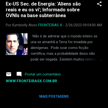
Ex-US Sec. de Energia: 'Aliens são
Boeing, chamada Spirit AeroSystems. Ele perdeu o emprego
reais e eu os vi'; Informado sobre
em abril de 2023. Duas semanas atrás, ele teve dificuldade
OVNIs na base subterrânea
para respirar e teve que ir ao hospital. Sua saúde piorou, e
ele precisou de uma máquina para ajudá-lo a respirar. Ele
Por Kymberlly Alves
FRONTEIRAS X
-
2/26/2023 09:04:00 AM
também pegou pneumonia e uma infecção bacteriana grave
chamada MRSA. Os médicos descobriram que ele também
Não é de admirar que o mundo inteiro se
teve um derrame. Dean tinha os mesmos advogados de
una se amanhã a Terra for invadida por
outra pessoa...
alienígenas. Pode soar como ficção
científica, mas a probabilidade disso não
pode ser negada. Existem muitos relatos de
encontros com seres não humanos, mas
essas histórias são frequentemente
Postar um comentário
negligenciadas devido à falta de evidências
WWW.FRONTEIRASX.COM.BR
fortes. No entanto, as coisas se tornam
diferentes quando o próprio governo apóia
tais reivindicações. Alguns deles foram o
MAIS POSTAGENS
general Douglas McArthur, o general George
Marshall, Werner Von Braun, o presidente