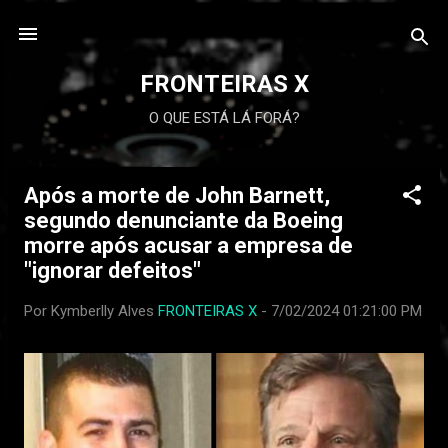
FRONTEIRAS X
O QUE ESTÁ LÁ FORÁ?
Após a morte de John Barnett,
P
segundo denunciante da Boeing
o
morre após acusar a empresa de
s
"ignorar defeitos"
t
a
Por Kymberlly Alves
FRONTEIRAS X
-
7/02/2024 01:21:00 PM
g
e
n
s