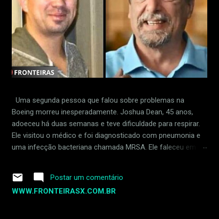
Uma segunda pessoa que falou sobre problemas na
Boeing morreu inesperadamente. Joshua Dean, 45 anos,
adoeceu há duas semanas e teve dificuldade para respirar.
Ele visitou o médico e foi diagnosticado com pneumonia e
uma infecção bacteriana chamada MRSA. Ele faleceu em 30
de abril de 2024. Dean foi supostamente demitido em
retaliação por sinalizar padrões frouxos na fábrica da
Postar um comentário
empresa em Wichita, Kansas. Ele acusou um fornecedor da
WWW.FRONTEIRASX.COM.BR
Boeing de ignorar defeitos na produção do 737 MAX.
Joshua Dean foi uma das primeiras pessoas a relatar
problemas com uma empresa que fornece peças para a