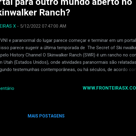
rtal para outro mundo aberto no
vemente iluminado por um relâmpago e, assim que começa a escur
kinwalker Ranch?
amente, um raio de luz anômalo mergulha no c...
EIRAS X
-
5/12/2022 07:47:00 AM
OVNI e paranormal do lugar parece começar e terminar em um porta
isso parece sugerir a última temporada de The Secret of Ski nwalk
 pelo History Channel O Skinwalker Ranch (SWR) é um rancho no c
em Utah (Estados Unidos), onde atividades paranormais são relatada
gundo testemunhas contemporâneas, ou há séculos, de acordo co
dígenas da região. Na série de documentários History, uma equipe d
es realizou um teste na região conhecida como "triângulo", uma par
WWW.FRONTEIRASX.CO
entário
e as anomalias relatadas são frequentes e os avistamentos de OV
as casual. O astrofísico Travis Taylor (Universidade do Alabama,
 o diretor de segurança Bryant Arnold, junto com o piloto Cameron F
elos céus sobre o rancho e posicionaram o helicóptero diretament
MAIS POSTAGENS
ângulo. Quando garrafas com dispositivos de rastreamento GPS caír
s programas d...