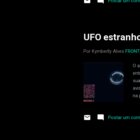
Postar um com
abril de 2023. Duas semanas 
saúde piorou, e ele precis
e uma infecção bacterian
derrame. Dean tinha os me
UFO estranho
Por Kymberlly Alves
FRONT
O a
ent
sua
avi
na 
no 
eni
Postar um com
esp
aca
pro