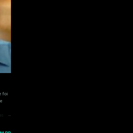
 foi
de
os na
uma
o em