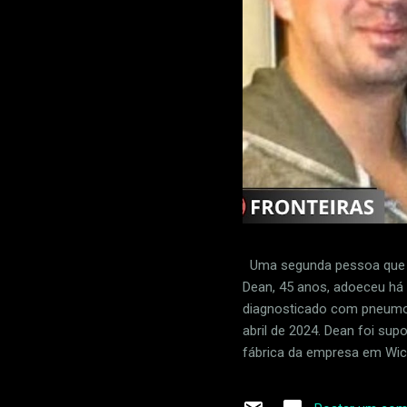
Uma segunda pessoa que f
Dean, 45 anos, adoeceu há d
diagnosticado com pneumon
abril de 2024. Dean foi su
fábrica da empresa em Wich
produção do 737 MAX. Josh
empresa que fornece peças