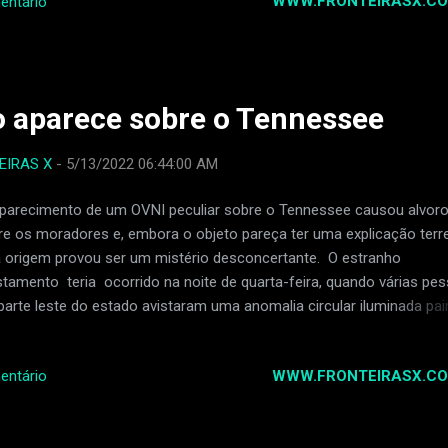
WWW.FRONTEIRASX.CO
entário
atrás, ele teve dificuldade para respirar e teve que ir ao hospital. S
ou de uma máquina para ajudá-lo a respirar. Ele também pegou pneu
a grave chamada MRSA. Os médicos descobriram que ele também te
smos advogados de outra pessoa...
 aparece sobre o Tennessee
EIRAS X
-
5/13/2022 06:44:00 AM
parecimento de um OVNI peculiar sobre o Tennessee causou alvor
re os moradores e, embora o objeto pareça ter uma explicação terre
 origem provou ser um mistério desconcertante. O estranho
stamento teria ocorrido na noite de quarta-feira, quando várias pe
parte leste do estado avistaram uma anomalia circular iluminada pa
céu noturno. Como tantas vezes acontece com eventos aéreos tã
gmáticos, uma estação de televisão local logo recebeu várias ligaç
WWW.FRONTEIRASX.CO
entário
ectadores preocupados ou confusos, perguntando-se o que tinha
bado de ver. Felizmente, uma dessas testemunhas foi o fotógrafo
fissional Nate Nelson , que conseguiu tirar uma foto do intrigante 