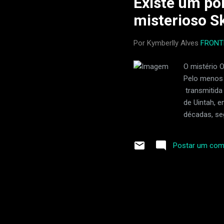
Existe um po
bre
misterioso S
nov
Por Kymberlly Alves
FRONT
O mistério 
Pelo menos 
transmitida
de Uintah, 
décadas, se
tradições in
pesquisador
Postar um com
fazenda ond
não são apen
Huntsville),
navegaram p
sobre o tri
5.000 pés, o