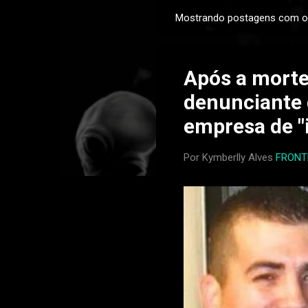
Mostrando postagens com o
P
o
s
Após a morte
t
a
denunciante 
g
empresa de "
e
n
Por Kymberlly Alves
FRONT
s