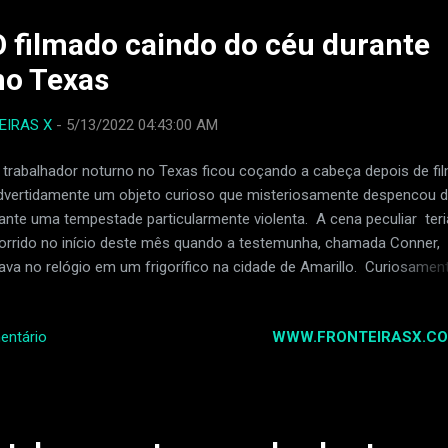
 parece ser de forma esférica, um pouco metálica e ostentando u
junto de luzes nas bordas. Os temores de que o objeto fosse a pri
 filmado caindo do céu durante
a de uma invasão alienígena foram aparentemente deixados de lad
no Texas
ndo uma verificação do site de rastream...
EIRAS X
-
5/13/2022 04:43:00 AM
trabalhador noturno no Texas ficou coçando a cabeça depois de fi
dvertidamente um objeto curioso que misteriosamente despencou 
ante uma tempestade particularmente violenta. A cena peculiar teri
rrido no início deste mês quando a testemunha, chamada Conner,
ava no relógio em um frigorífico na cidade de Amarillo. Curiosament
em diz que foi dominado por um desejo repentino de sair e começar
mar quando o clima inclemente varreu a área. "Eu não posso dizer q
WWW.FRONTEIRASX.CO
entário
ontrei algo assim antes", ele meditou, "Eu nunca gravei os céus ne
a e naquele dia da tempestade eu realmente senti a necessidade de
var." O que exatamente obrigou Conner a começar a filmar é um mist
im como o objeto muito estranho que ele acabou gravando com se
ular. Para isso, o vídeo do jovem mostra o céu noturno sendo