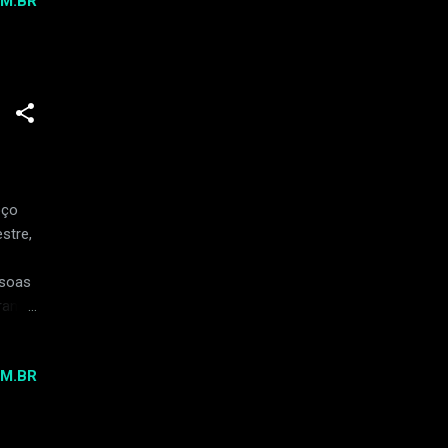
M.BR
ua
monia
ve um
oço
stre,
ssoas
irando
o
ões de
M.BR
m
OVNI,