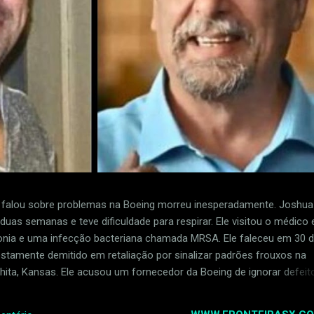
alou sobre problemas na Boeing morreu inesperadamente. Joshua
uas semanas e teve dificuldade para respirar. Ele visitou o médico e
ia e uma infecção bacteriana chamada MRSA. Ele faleceu em 30 
postamente demitido em retaliação por sinalizar padrões frouxos na
ita, Kansas. Ele acusou um fornecedor da Boeing de ignorar defeit
ua Dean foi uma das primeiras pessoas a relatar problemas com 
 para a Boeing, chamada Spirit AeroSystems. Ele perdeu o empreg