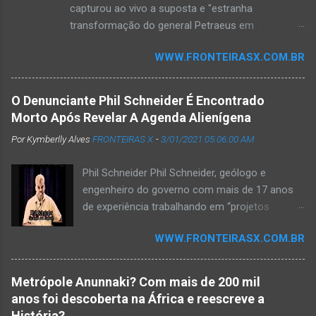
capturou ao vivo a suposta e "estranha
transformação do general Petraeus em
reptiliano". As imagens geraram muita polêmica,
WWW.FRONTEIRASX.COM.BR
aumentando o debate sobre "quem nos governa".
Culturas antigas , como a suméria e a asteca,
mencionavam deuses com aparência humanóide
O Denunciante Phil Schneider É Encontrado
e reptiliana que governaram o mundo no passado
Morto Após Revelar A Agenda Alienígena
remoto. Esses deuses vieram do céu e criaram a
Por Kymberlly Alves
FRONTEIRAS X
-
3/01/2021 05:06:00 AM
humanidade como a conhecemos. De acordo
com a teoria dos Antigos Astronautas, essas
Phil Schneider Phil Schneider, geólogo e
criaturas vieram de civilizações extraterrestres
engenheiro do governo com mais de 17 anos
muito avançadas. Esses seres inteligentes
de experiência trabalhando em “projetos
continuariam a governar o mundo nas sombras,
negros”, é sem dúvida um dos mais
alguns se camuflando entre nós com aparência
WWW.FRONTEIRASX.COM.BR
importantes denunciantes da história moderna.
humana. O estranho evento aconteceu na
Em setembro de 1995, o Sr. Schneider fez uma
televisão "ao vivo". Embora essa teoria tenha seus
apresentação na Preparedness Expo, na qual
detratores, um estranho acontecimento foi visto
Metrópole Anunnaki? Com mais de 200 mil
expôs a Agenda da Nova Ordem Mundial e
ao vivo na televisão americana. O general David
anos foi descoberta na África e reescreve a
como ela se conecta com os extraterrestres.
Petraeus exibiu um comportamento estranho...
História?