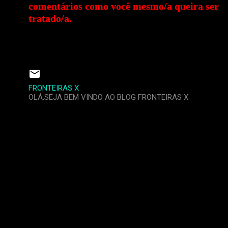
comentários como você mesmo/a queira ser
tratado/a.
FRONTEIRAS X
OLÁ,SEJA BEM VINDO AO BLOG FRONTEIRAS X
C
o
m
e
n
t
á
r