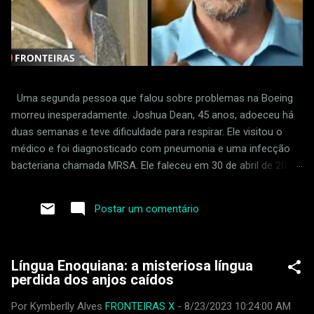
Uma segunda pessoa que falou sobre problemas na Boeing
morreu inesperadamente. Joshua Dean, 45 anos, adoeceu há
duas semanas e teve dificuldade para respirar. Ele visitou o
médico e foi diagnosticado com pneumonia e uma infecção
bacteriana chamada MRSA. Ele faleceu em 30 de abril de 2024.
Dean foi supostamente demitido em retaliação por sinalizar
padrões frouxos na fábrica da empresa em Wichita, Kansas.
Postar um comentário
Ele acusou um fornecedor da Boeing de ignorar defeitos na
produção do 737 MAX. Joshua Dean foi uma das primeiras
pessoas a relatar problemas com uma empresa que fornece
Língua Enoquiana: a misteriosa língua
peças para a Boeing, chamada Spirit AeroSystems. Ele perdeu
perdida dos anjos caídos
o emprego em abril de 2023. Duas semanas atrás, ele teve
dificuldade para respirar e teve que ir ao hospital. Sua saúde
Por Kymberlly Alves
FRONTEIRAS X
-
8/23/2023 10:24:00 AM