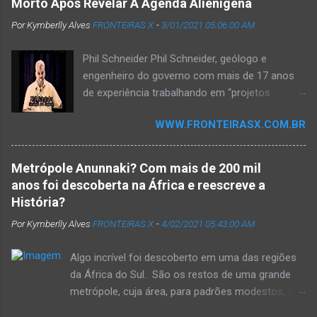
Morto Após Revelar A Agenda Alienígena
remoto. Esses deuses vieram do céu e criaram a
Por Kymberlly Alves
FRONTEIRAS X
-
3/01/2021 05:06:00 AM
humanidade como a conhecemos. De acordo
com a teoria dos Antigos Astronautas, essas
Phil Schneider Phil Schneider, geólogo e
criaturas vieram de civilizações extraterrestres
engenheiro do governo com mais de 17 anos
muito avançadas. Esses seres inteligentes
de experiência trabalhando em “projetos
continuariam a governar o mundo nas sombras,
negros”, é sem dúvida um dos mais
alguns se camuflando entre nós com aparência
WWW.FRONTEIRASX.COM.BR
importantes denunciantes da história moderna.
humana. O estranho evento aconteceu na
Em setembro de 1995, o Sr. Schneider fez uma
televisão "ao vivo". Embora essa teoria tenha seus
apresentação na Preparedness Expo, na qual
detratores, um estranho acontecimento foi visto
Metrópole Anunnaki? Com mais de 200 mil
expôs a Agenda da Nova Ordem Mundial e
ao vivo na televisão americana. O general David
anos foi descoberta na África e reescreve a
como ela se conecta com os extraterrestres.
Petraeus exibiu um comportamento estranho...
História?
Durante este discurso, ele apresentou
Por Kymberlly Alves
FRONTEIRAS X
-
4/02/2021 05:43:00 AM
evidências físicas de metais e artefatos
alienígenas, juntamente com fotografias
Algo incrível foi descoberto em uma das regiões
adicionais para validar suas afirmações Menos
da África do Sul. São os restos de uma grande
de seis meses depois de fazer esta
metrópole, cuja área, para padrões modestos, é
apresentação, ele foi encontrado morto em
de cerca de 1.500 quilômetros quadrados. Eles
seu apartamento com uma corda de piano