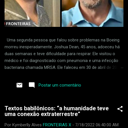
Uma segunda pessoa que falou sobre problemas na Boeing
morreu inesperadamente. Joshua Dean, 45 anos, adoeceu há
duas semanas e teve dificuldade para respirar. Ele visitou o
médico e foi diagnosticado com pneumonia e uma infecção
bacteriana chamada MRSA. Ele faleceu em 30 de abril de 2024.
Dean foi supostamente demitido em retaliação por sinalizar
padrões frouxos na fábrica da empresa em Wichita, Kansas.
Postar um comentário
Ele acusou um fornecedor da Boeing de ignorar defeitos na
produção do 737 MAX. Joshua Dean foi uma das primeiras
pessoas a relatar problemas com uma empresa que fornece
Textos babilônicos: “a humanidade teve
peças para a Boeing, chamada Spirit AeroSystems. Ele perdeu
uma conexão extraterrestre”
o emprego em abril de 2023. Duas semanas atrás, ele teve
dificuldade para respirar e teve que ir ao hospital. Sua saúde
Por Kymberlly Alves
FRONTEIRAS X
-
7/18/2022 06:40:00 AM