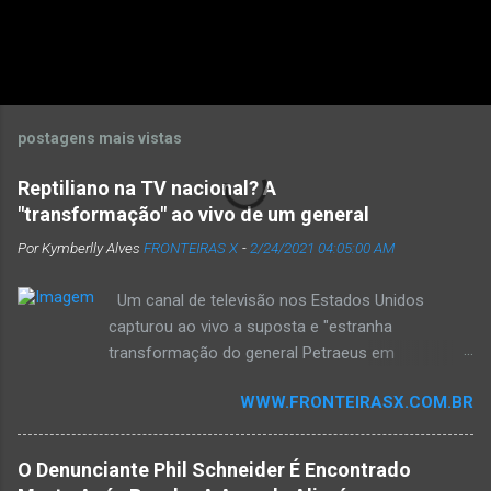
postagens mais vistas
Reptiliano na TV nacional? A
"transformação" ao vivo de um general
Por Kymberlly Alves
FRONTEIRAS X
-
2/24/2021 04:05:00 AM
Um canal de televisão nos Estados Unidos
capturou ao vivo a suposta e "estranha
transformação do general Petraeus em
reptiliano". As imagens geraram muita polêmica,
WWW.FRONTEIRASX.COM.BR
aumentando o debate sobre "quem nos governa".
Culturas antigas , como a suméria e a asteca,
mencionavam deuses com aparência humanóide
O Denunciante Phil Schneider É Encontrado
e reptiliana que governaram o mundo no passado