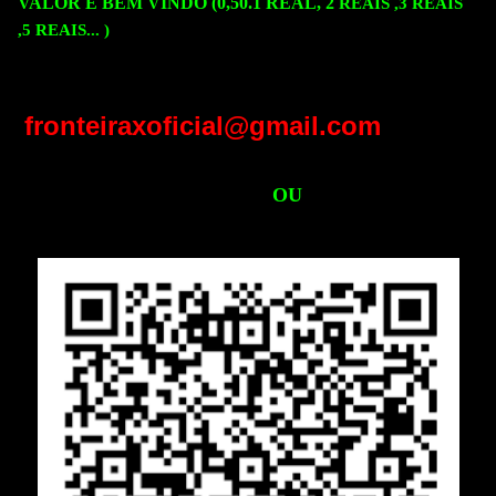
VALOR É BEM VINDO (0,50.1 REAL, 2
REAIS ,3
REAIS
,5
REAIS...
)
fronteiraxoficial@gmail.com
OU