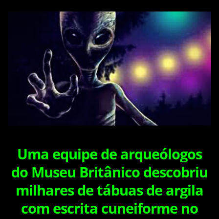
piorou, e ele precisou de uma máquina para ajudá-lo a respirar.
Ele também pegou pneumonia e uma infecção bacteriana
grave chamada MRSA. Os médicos descobriram que ele
também teve um derrame. Dean tinha os mesmos advogados
de outra pessoa...
Uma equipe de arqueólogos
do Museu Britânico descobriu
milhares de tábuas de argila
com escrita cuneiforme no