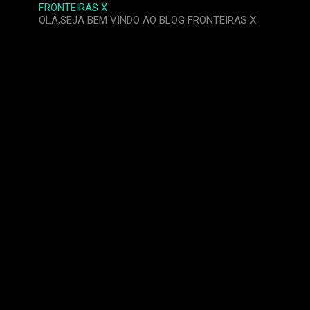
FRONTEIRAS X
OLÁ,SEJA BEM VINDO AO BLOG FRONTEIRAS X
C
o
m
e
n
t
á
r
i
o
s