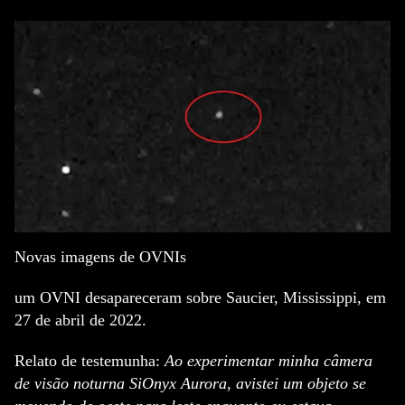
piorou, e ele precisou de uma máquina para ajudá-lo a respirar.
Ele também pegou pneumonia e uma infecção bacteriana
grave chamada MRSA. Os médicos descobriram que ele
também teve um derrame. Dean tinha os mesmos advogados
de outra pessoa...
Novas imagens de OVNIs
um OVNI desapareceram sobre Saucier, Mississippi, em
27 de abril de 2022.
Relato de testemunha:
Ao experimentar minha câmera
de visão noturna SiOnyx Aurora, avistei um objeto se