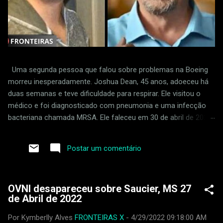
Uma segunda pessoa que falou sobre problemas na Boeing
morreu inesperadamente. Joshua Dean, 45 anos, adoeceu há
duas semanas e teve dificuldade para respirar. Ele visitou o
médico e foi diagnosticado com pneumonia e uma infecção
bacteriana chamada MRSA. Ele faleceu em 30 de abril de 2024.
Dean foi supostamente demitido em retaliação por sinalizar
padrões frouxos na fábrica da empresa em Wichita, Kansas.
Postar um comentário
Ele acusou um fornecedor da Boeing de ignorar defeitos na
produção do 737 MAX. Joshua Dean foi uma das primeiras
pessoas a relatar problemas com uma empresa que fornece
OVNI desapareceu sobre Saucier, MS 27
peças para a Boeing, chamada Spirit AeroSystems. Ele perdeu
de Abril de 2022
o emprego em abril de 2023. Duas semanas atrás, ele teve
dificuldade para respirar e teve que ir ao hospital. Sua saúde
Por Kymberlly Alves
FRONTEIRAS X
-
4/29/2022 09:18:00 AM