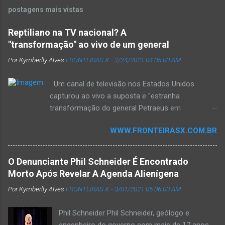
postagens mais vistas
Reptiliano na TV nacional? A
"transformação" ao vivo de um general
Por Kymberlly Alves
FRONTEIRAS X
-
2/24/2021 04:05:00 AM
Um canal de televisão nos Estados Unidos
capturou ao vivo a suposta e "estranha
transformação do general Petraeus em
reptiliano". As imagens geraram muita polêmica,
WWW.FRONTEIRASX.COM.BR
aumentando o debate sobre "quem nos governa".
Culturas antigas , como a suméria e a asteca,
mencionavam deuses com aparência humanóide
O Denunciante Phil Schneider É Encontrado
e reptiliana que governaram o mundo no passado
Morto Após Revelar A Agenda Alienígena
remoto. Esses deuses vieram do céu e criaram a
Por Kymberlly Alves
FRONTEIRAS X
-
3/01/2021 05:06:00 AM
humanidade como a conhecemos. De acordo
com a teoria dos Antigos Astronautas, essas
Phil Schneider Phil Schneider, geólogo e
criaturas vieram de civilizações extraterrestres