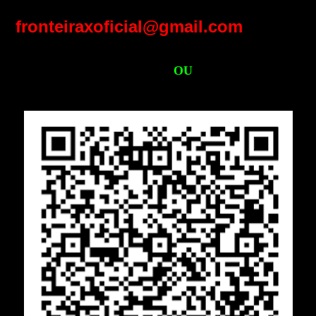
fronteiraxoficial@gmail.com
OU