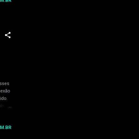
M.BR
ua
monia
ve um
Esses
nexão
ido.
iência
esse
tam
M.BR
cos.