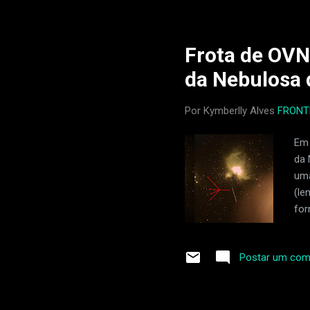
mis
Ess
cel
Frota de OVN
vis
da Nebulosa 
Por Kymberlly Alves
FRONT
Em 
da 
uma
(le
for
cha
últ
Postar um com
de 
OVN
nav
QUE