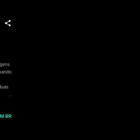
.
a
agens
usando
duas
e
 nos
forma
M.BR
a de
es
L
... )