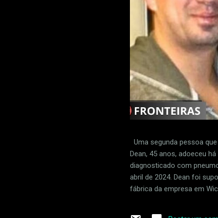
Uma segunda pessoa que f
Dean, 45 anos, adoeceu há d
diagnosticado com pneumon
abril de 2024. Dean foi su
fábrica da empresa em Wich
produção do 737 MAX. Josh
empresa que fornece peças