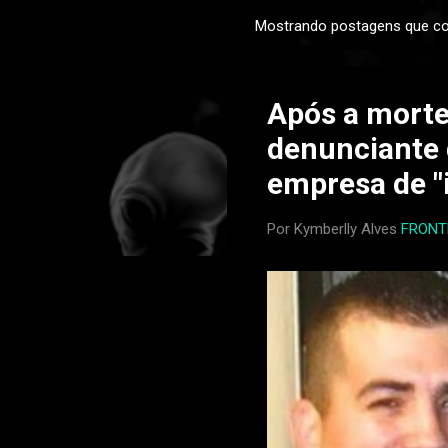
Mostrando postagens que c
P
o
s
Após a morte
t
a
denunciante 
g
empresa de "
e
n
Por Kymberlly Alves
FRONT
s