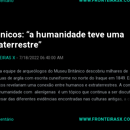
WWW.FRONTEIRASX.CO
entário
atrás, ele teve dificuldade para respirar e teve que ir ao hospital. S
ou de uma máquina para ajudá-lo a respirar. Ele também pegou pneu
a grave chamada MRSA. Os médicos descobriram que ele também te
smos advogados de outra pessoa...
ônicos: “a humanidade teve uma
aterrestre”
EIRAS X
-
7/18/2022 06:40:00 AM
 equipe de arqueólogos do Museu Britânico descobriu milhares de
uas de argila com escrita cuneiforme no norte do Iraque em 1849. 
tos revelariam uma conexão entre humanos e extraterrestres. A co
humanidade com alienígenas é um tópico que continua a ser discut
sar das diferentes evidências encontradas nas culturas antigas, a c
da não a aceita. Agora os textos babilônicos poderiam confirmar 
tato. Antiga conexão com uma raça alienígena Especialistas acredi
WWW.FRONTEIRASX.CO
entário
 o texto foi escrito no século 7 aC. C. , pelos sacerdotes babilôni
tábuas descobertas, segundo interpretações, eram 2 tesouros