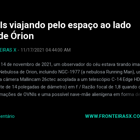
teriosos conhecidos como " Os Catálogos Estelares da Babilônia "
as tabuinhas detalham os movimentos exatos de vários planetas
estes, conhecidos hoje como o zodíaco. Esses escritos tinham um
Is viajando pelo espaço ao lado
ão religiosa da vida e sua religião era dedicada aos deuses d...
de Órion
EIRAS X
-
11/17/2021 04:44:00 AM
14 de novembro de 2021, um observador do céu estava tirando im
Nebulosa de Orion, incluindo NGC-1977 (a nebulosa Running Man), 
 câmera Mallincam 26ctec acoplada a um telescópio C-14 Edge HD
nte de 14 polegadas de diâmetro) em f / Razão focal de 1,8 quando 
mações de OVNIs e uma possível nave-mãe alienígena em forma d
ruto voando pela nebulosa de Órion. Fotografias adicionais tiradas
imos anos mostram vários outros OVNIs enormes (geralmente em 
WWW.FRONTEIRASX.CO
entário
charuto) passando pela Nebulosa de Órion M42. A gravação da frot
Is, incluindo as imagens adicionais, é a prova de que essas enorm
es alienígenas existem! GALERA AJUDA O BLOG COM UM PIX QUA
R VALOR É BEM VINDO (0,50.1 REAL, 2 REAIS ,3 REAIS ,5 REAIS