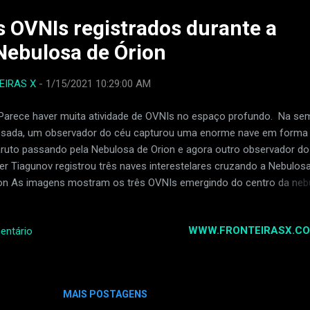
65992639338) ...
 OVNIs registrados durante a
 Nebulosa de Órion
EIRAS X
-
1/15/2021 10:29:00 AM
ece haver muita atividade de OVNIs no espaço profundo. Na se
sada, um observador do céu capturou uma enorme nave em forma
ruto passando pela Nebulosa de Orion e agora outro observador do
er Tiagunov registrou três naves interestelares cruzando a Nebulos
on As imagens mostram os três OVNIs emergindo do centro da neb
ndo mais longe através do espaço em uma formação triangular. A
stão é se esses OVNIs são de origem alienígena ou se pertencem 
WWW.FRONTEIRASX.CO
entário
grama espacial secreto, que inclui uma frota de espaçonaves equip
 uma tecnologia muito além da que a tecnologia aeroespacial atual
az. Peter capturou os OVNIs com um telescópio: RC 10 "(redutor x.
tagem: EQ6R-Pro - Câmera: QHY 163M resfriada (sem filtros). (fon
MAIS POSTAGENS