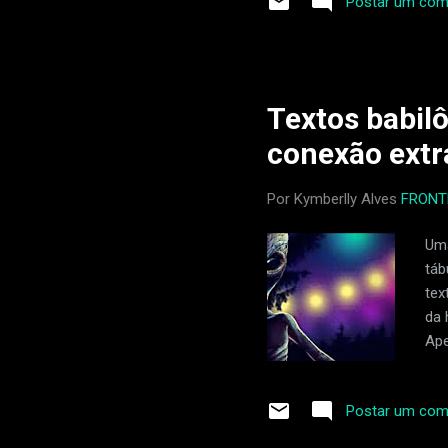
Postar um com
abril de 2023. Duas semanas 
saúde piorou, e ele precis
e uma infecção bacterian
derrame. Dean tinha os me
Textos babil
conexão extr
Por Kymberlly Alves
FRONT
Uma
táb
tex
da 
Ape
ain
con
Postar um com
que
As 