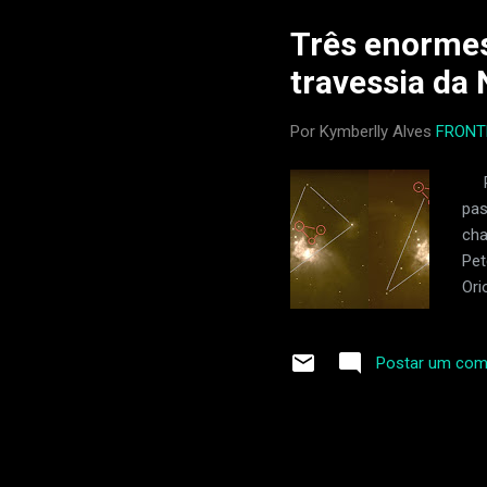
(
Três enormes
travessia da
Por Kymberlly Alves
FRONT
Par
pas
cha
Pet
Ori
voa
que
Postar um com
pro
com
cap
Mon