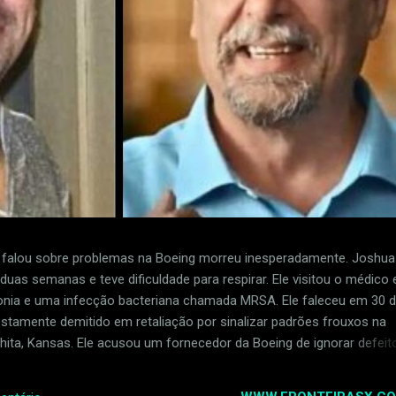
alou sobre problemas na Boeing morreu inesperadamente. Joshua
uas semanas e teve dificuldade para respirar. Ele visitou o médico e
ia e uma infecção bacteriana chamada MRSA. Ele faleceu em 30 
postamente demitido em retaliação por sinalizar padrões frouxos na
ita, Kansas. Ele acusou um fornecedor da Boeing de ignorar defeit
ua Dean foi uma das primeiras pessoas a relatar problemas com 
 para a Boeing, chamada Spirit AeroSystems. Ele perdeu o empreg