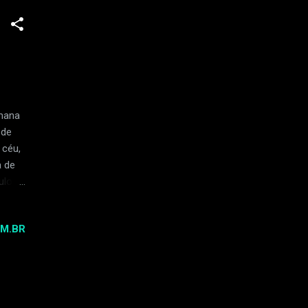
mana
 de
 céu,
a de
ulosa
ao
M.BR
adas
 é
75) -
te)