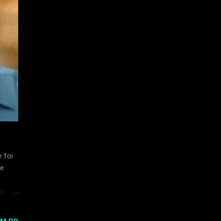
 foi
de
os na
uma
o em