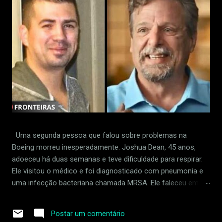
Uma segunda pessoa que falou sobre problemas na
Boeing morreu inesperadamente. Joshua Dean, 45 anos,
adoeceu há duas semanas e teve dificuldade para respirar.
Ele visitou o médico e foi diagnosticado com pneumonia e
uma infecção bacteriana chamada MRSA. Ele faleceu em 30
de abril de 2024. Dean foi supostamente demitido em
retaliação por sinalizar padrões frouxos na fábrica da
Postar um comentário
empresa em Wichita, Kansas. Ele acusou um fornecedor da