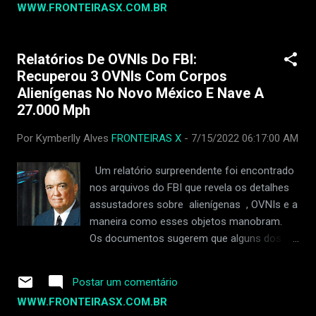
WWW.FRONTEIRASX.COM.BR
Boeing de ignorar defeitos na produção do 737 MAX.
Joshua Dean foi uma das primeiras pessoas a relatar
problemas com uma empresa que fornece peças para a
Relatórios De OVNIs Do FBI:
Boeing, chamada Spirit AeroSystems. Ele perdeu o emprego
Recuperou 3 OVNIs Com Corpos
em abril de 2023. Duas semanas atrás, ele teve dificuldade
Alienígenas No Novo México E Nave A
para respirar e teve que ir ao hospital. Sua saúde piorou, e
27.000 Mph
ele precisou de uma máquina para ajudá-lo a respirar. Ele
também pegou pneumonia e uma infecção bacteriana grave
Por Kymberlly Alves
FRONTEIRAS X
-
7/15/2022 06:17:00 AM
chamada MRSA. Os médicos descobriram que ele também
teve um derrame. Dean tinha os mesmos advogados de
Um relatório surpreendente foi encontrado
outra pessoa...
nos arquivos do FBI que revela os detalhes
assustadores sobre alienígenas , OVNIs e a
maneira como esses objetos manobram.
Os documentos sugerem que alguns dos
OVNIs aparentemente estavam voando
pelos céus a uma velocidade incrível de
Postar um comentário
27.000 milhas por hora. O relatório do FBI é
WWW.FRONTEIRASX.COM.BR
datado da década de 1940, quando agentes