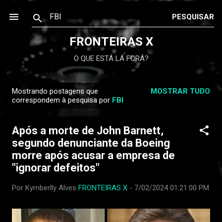
FRONTEIRAS X
O QUE ESTÁ LÁ FORÁ?
Mostrando postagens que
MOSTRAR TUDO
P
correspondem à pesquisa por
FBI
o
s
Após a morte de John Barnett,
t
segundo denunciante da Boeing
a
morre após acusar a empresa de
g
"ignorar defeitos"
e
n
Por Kymberlly Alves
FRONTEIRAS X
-
7/02/2024 01:21:00 PM
s