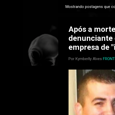
Mostrando postagens que c
P
o
s
Após a morte
t
a
denunciante 
g
empresa de "
e
n
Por Kymberlly Alves
FRONT
s