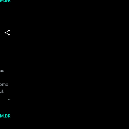
M.BR
ua
monia
ve um
nas
 como
Lá,
o de
M.BR
erra
ura.