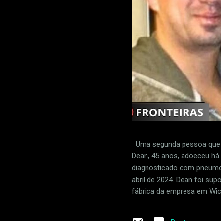
Uma segunda pessoa que f
Dean, 45 anos, adoeceu há d
diagnosticado com pneumon
abril de 2024. Dean foi su
fábrica da empresa em Wich
produção do 737 MAX. Josh
empresa que fornece peças