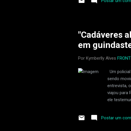
Postar um com
abril de 2023. Duas semanas 
saúde piorou, e ele precis
e uma infecção bacterian
derrame. Dean tinha os me
"Cadáveres a
em guindaste
Por Kymberlly Alves
FRONT
Um policial
sendo movid
entrevista,
viajou para 
ele testemu
guindaste. A
1947 , Forg
Postar um com
marrom send
estava guar