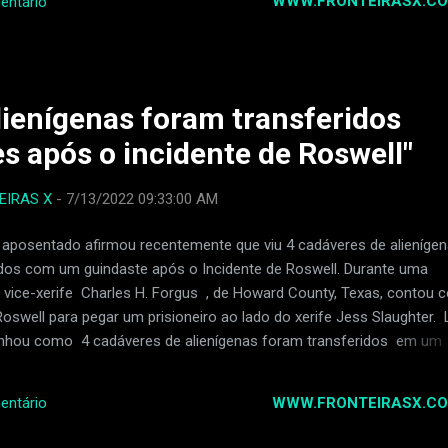
WWW.FRONTEIRASX.CO
entário
atrás, ele teve dificuldade para respirar e teve que ir ao hospital. S
ou de uma máquina para ajudá-lo a respirar. Ele também pegou pneu
a grave chamada MRSA. Os médicos descobriram que ele também te
smos advogados de outra pessoa...
lienígenas foram transferidos
s após o incidente de Roswell"
EIRAS X
-
7/13/2022 09:33:00 AM
 aposentado afirmou recentemente que viu 4 cadáveres de alieníge
os com um guindaste após o Incidente de Roswell. Durante uma
 o vice-xerife Charles H. Forgus , de Howard County, Texas, contou
Roswell para pegar um prisioneiro ao lado do xerife Jess Slaughter. 
nhou como 4 cadáveres de alienígenas foram transferidos em um
vistamento de 4 cadáveres alienígenas Durante a noite de 2 de julh
us testemunhou 4 cadáveres alienígenas com olhos grandes e pele
WWW.FRONTEIRASX.CO
entário
o levados por militares. Ele afirmou que quando eles chegaram, a t
dada por muitos soldados . Atrás, outra equipe arrastava uma criat