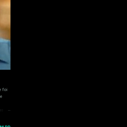
 foi
de
os na
uma
o em