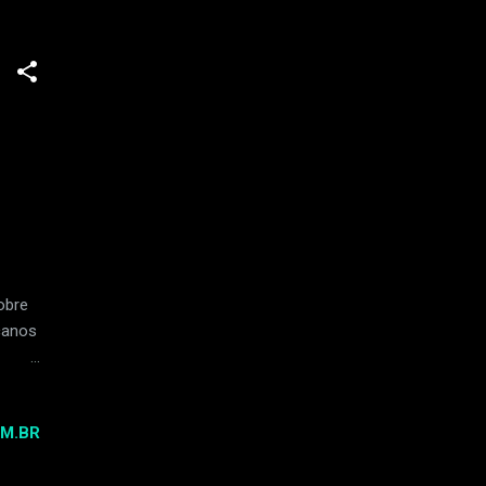
eto
obre
canos
stica
sta
M.BR
-