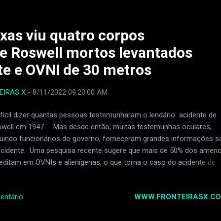
 que eles não os deixaram chegar muito perto. Então eles foram dir
one iro em Roswell e voltaram. O OVNI já havia caído e os corpos
do removidos da nave. Asseg...
exas viu quatro corpos
de Roswell mortos levantados
e e OVNI de 30 metros
EIRAS X
-
8/11/2022 09:20:00 AM
ifícil dizer quantas pessoas testemunharam o lendário acidente de
well em 1947 . Mas desde então, muitas testemunhas oculares,
luindo funcionários do governo, forneceram grandes informações s
ncidente. Uma pesquisa recente sugere que mais de 50% dos ameri
editam em OVNIs e alienígenas, o que torna o caso do acidente de
well ainda mais crucial na história dos OVNIs. Outra história bombá
testemunhas foi divulgada nos últimos anos que impulsiona a supo
WWW.FRONTEIRASX.CO
entário
ria alienígena no inesquecível acidente no Novo México. Um ex-vice
ife Charles H Forgus de Big Springs no Condado de Howard, Texas,