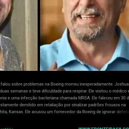
alou sobre problemas na Boeing morreu inesperadamente. Joshua
uas semanas e teve dificuldade para respirar. Ele visitou o médico e
ia e uma infecção bacteriana chamada MRSA. Ele faleceu em 30 
postamente demitido em retaliação por sinalizar padrões frouxos na
ita, Kansas. Ele acusou um fornecedor da Boeing de ignorar defeit
ua Dean foi uma das primeiras pessoas a relatar problemas com 
 para a Boeing, chamada Spirit AeroSystems. Ele perdeu o empreg