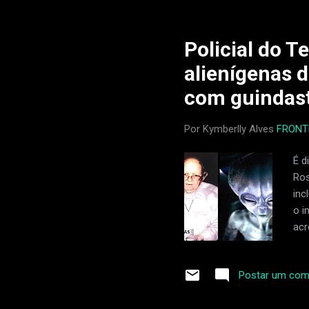
Ele garantiu
para o prisi
estavam sen
Policial do T
alienígenas 
com guindast
Por Kymberlly Alves
FRONT
É d
Ros
inc
o i
acr
Ros
de 
Postar um com
teo
xer