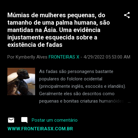
com um oficial de alto escalão que era
membro de uma dessas sociedades e
Múmias de mulheres pequenas, do
chocou a todos com sua história sobre o
tamanho de uma palma humana, são
Chupacabra. Segundo ele, ele foi convidado
mantidas na Ásia. Uma evidência
para o grupo em 1999. Na verdade, foram
injustamente esquecida sobre a
suas ligações com o grupo que levaram à
existência de fadas
sua demissão do serviço público. Um ex-
oficial que se identificou revelou que devido
Por Kymberlly Alves
FRONTEIRAS X
-
4/29/2022 05:53:00 AM
a certos pactos sobrenaturais entre o grupo
e os habitantes paranormais de outros
As fadas são personagens bastante
mundos, a maioria dos membros tem
populares do folclore ocidental
grande prestígio, poder e dinheiro. No
(principalmente inglês, escocês e irlandês).
entanto, havia um preço a ser pago por isso,
Geralmente eles são descritos como
que é o que acontece quando você faz um
pequenas e bonitas criaturas humanóides
acordo com seres sobrenaturais malignos
com asas transparentes, mas isso já é uma
de outras d...
tradição vitoriana tardia. Nos contos de
Postar um comentário
fadas antigos, eles eram descritos como
WWW.FRONTEIRASX.COM.BR
uma espécie de criatura luminosa, ou como
algo verde e mais parecido com um troll.