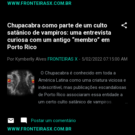
WWW.FRONTEIRASX.COM.BR
Boeing de ignorar defeitos na produção do 737 MAX.
Joshua Dean foi uma das primeiras pessoas a relatar
problemas com uma empresa que fornece peças para a
Chupacabra como parte de um culto
Boeing, chamada Spirit AeroSystems. Ele perdeu o emprego
satânico de vampiros: uma entrevista
em abril de 2023. Duas semanas atrás, ele teve dificuldade
curiosa com um antigo “membro” em
para respirar e teve que ir ao hospital. Sua saúde piorou, e
Porto Rico
ele precisou de uma máquina para ajudá-lo a respirar. Ele
também pegou pneumonia e uma infecção bacteriana grave
Por Kymberlly Alves
FRONTEIRAS X
-
5/02/2022 07:15:00 AM
chamada MRSA. Os médicos descobriram que ele também
teve um derrame. Dean tinha os mesmos advogados de
O Chupacabra é conhecido em toda a
outra pessoa...
América Latina como uma criatura viciosa e
indescritível, mas publicações escandalosas
de Porto Rico associaram essa entidade a
um certo culto satânico de vampiros.
Numerosas e reveladoras publicações sobre
sociedades satânicas secretas literalmente
Postar um comentário
varreram a imprensa local. No entanto, a
WWW.FRONTEIRASX.COM.BR
nuance mais interessante foi uma entrevista