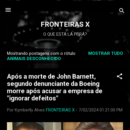
FRONTEIRAS X
O QUE ESTÁ LÁ FORÁ?
Mostrando postagens com o rótulo
MOSTRAR TUDO
P
ANIMAIS DESCONHECIDO
o
s
Após a morte de John Barnett,
t
segundo denunciante da Boeing
a
morre após acusar a empresa de
g
"ignorar defeitos"
e
n
Por Kymberlly Alves
FRONTEIRAS X
-
7/02/2024 01:21:00 PM
s