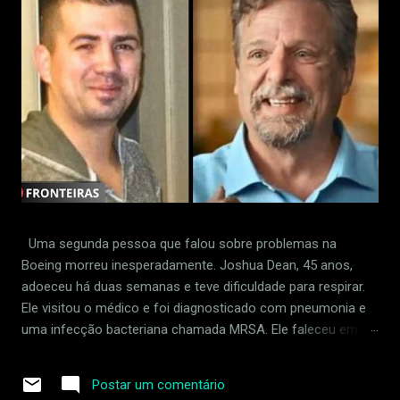
Uma segunda pessoa que falou sobre problemas na
Boeing morreu inesperadamente. Joshua Dean, 45 anos,
adoeceu há duas semanas e teve dificuldade para respirar.
Ele visitou o médico e foi diagnosticado com pneumonia e
uma infecção bacteriana chamada MRSA. Ele faleceu em 30
de abril de 2024. Dean foi supostamente demitido em
retaliação por sinalizar padrões frouxos na fábrica da
Postar um comentário
empresa em Wichita, Kansas. Ele acusou um fornecedor da